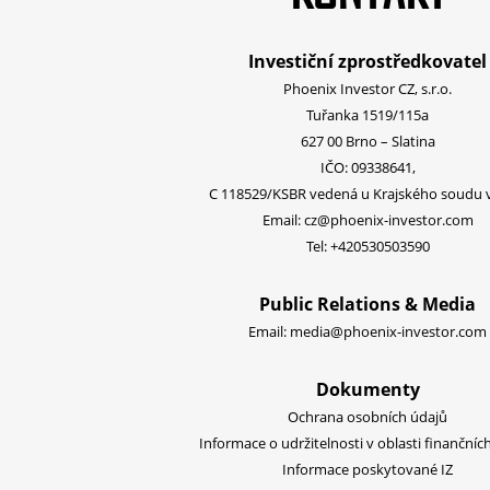
Investiční zprostředkovatel
Phoenix Investor CZ, s.r.o.
Tuřanka 1519/115a
627 00 Brno – Slatina
IČO: 09338641,
C 118529/KSBR vedená u Krajského soudu 
Email:
cz@phoenix-investor.com
Tel:
+420530503590
Public Relations & Media
Email:
media@phoenix-investor.com
Dokumenty
Ochrana osobních údajů
Informace o udržitelnosti v oblasti finančníc
Informace poskytované IZ