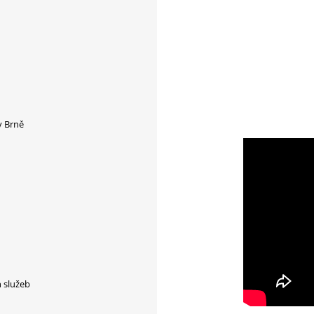
v Brně
h služeb