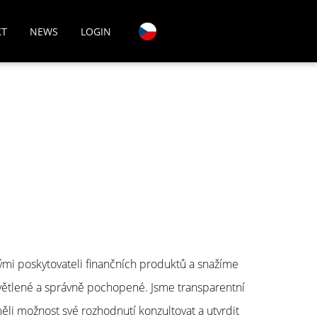
KT
NEWS
LOGIN
ými poskytovateli finančních produktů a snažíme
vysvětlené a správně pochopené. Jsme transparentní
měli možnost své rozhodnutí konzultovat a utvrdit