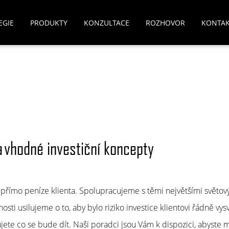
EGIE
PRODUKTY
KONZULTACE
ROZHOVOR
KONTA
 vhodné investiční koncepty
 přímo peníze klienta. Spolupracujeme s těmi největšími světov
osti usilujeme o to, aby bylo riziko investice klientovi řádně 
ujete co se bude dít. Naši poradci jsou Vám k dispozici, abyste 