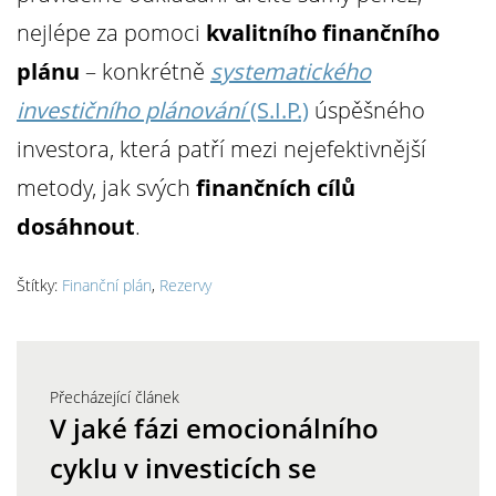
nejlépe za pomoci
kvalitního finančního
plánu
– konkrétně
systematického
investičního plánování
(S.I.P.)
úspěšného
investora, která patří mezi nejefektivnější
metody, jak svých
finančních cílů
dosáhnout
.
Štítky:
Finanční plán
,
Rezervy
Přecházející článek
V jaké fázi emocionálního
cyklu v investicích se