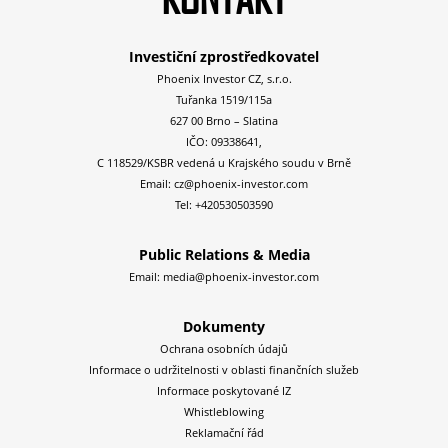
Investiční zprostředkovatel
Phoenix Investor CZ, s.r.o.
Tuřanka 1519/115a
627 00 Brno – Slatina
IČO: 09338641,
C 118529/KSBR vedená u Krajského soudu v Brně
Email:
cz@phoenix-investor.com
Tel:
+420530503590
Public Relations & Media
Email:
media@phoenix-investor.com
Dokumenty
Ochrana osobních údajů
Informace o udržitelnosti v oblasti finančních služeb
Informace poskytované IZ
Whistleblowing
Reklamační řád