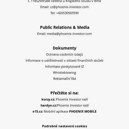
C 118529/KSBR vedená u Krajského soudu v Brně
Email:
cz@phoenix-investor.com
Tel:
+420530503590
Public Relations & Media
Email:
media@phoenix-investor.com
Dokumenty
Ochrana osobních údajů
Informace o udržitelnosti v oblasti finančních služeb
Informace poskytované IZ
Whistleblowing
Reklamační řád
Přečtěte si na:
kurzy.cz:
Phoenix Investor radí
hardyn.cz:
Phoenix Investor radí
e15.cz:
Mobilní aplikace
PHOENIX MOBILE
Podrobné nastavení cookies