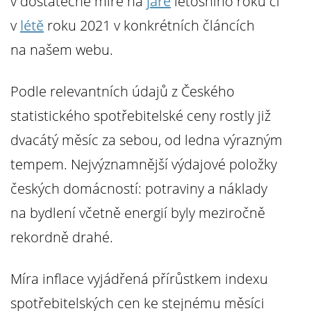
v dostatečné míře na
jaře
letošního roku či
v
létě
roku 2021 v konkrétních článcích
na našem webu.
Podle relevantních údajů z Českého
statistického spotřebitelské ceny rostly již
dvacátý měsíc za sebou, od ledna výrazným
tempem. Nejvýznamnější výdajové položky
českých domácností: potraviny a náklady
na bydlení včetně energií byly meziročně
rekordně drahé.
Míra inflace vyjádřená přírůstkem indexu
spotřebitelských cen ke stejnému měsíci