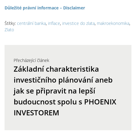
Důležité právní informace – Disclaimer
Štítky:
centrální banka
,
inflace
,
investice do zlata
,
makroekonomika
,
Zlato
Přecházející článek
Základní charakteristika
investičního plánování aneb
jak se připravit na lepší
budoucnost spolu s PHOENIX
INVESTOREM