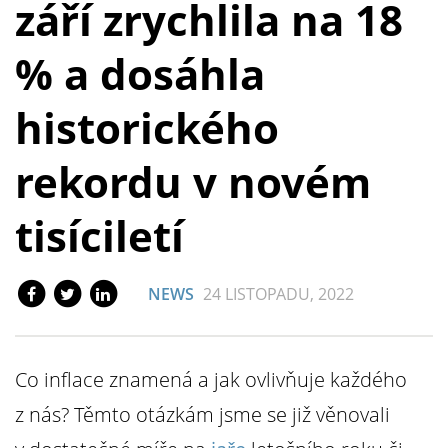
září zrychlila na 18
% a dosáhla
historického
rekordu v novém
tisíciletí
NEWS
24 LISTOPADU, 2022
Co inflace znamená a jak ovlivňuje každého
z nás? Těmto otázkám jsme se již věnovali